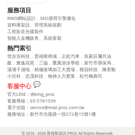
服務項目
RWD網站設計、SEO搜尋引擎優化
資料庫架設、管理系統規劃
工程影音光碟製作
智能入金機販售、系統客製
熱門索引
世吉吉科技．普祿斯商城．正銓汽車．吳家莊彌月油
飯．雅逸花苑．三協．鷹萬游泳學校．新竹市環保局．
溪埔子濕地．精儀玻璃加工大賣場．模冠科技．陳君毅
小兒科．忠茂科技．翰伸人力實業．松竹梅壽司
💬
客服中心
官方LINE：@king_proc
客服專線：03-5781039
電子信箱：service@mail.proc.com.tw
服務地址：新竹市光復路一段572巷15號1樓
© 2016 - 2026 普祿斯資訊 PROC All Rights Reserved.